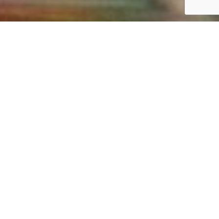
DURACIÓN
PRECIO INICIAL
RESERVAR
12 Días /
USD 5324
11 Noches
por persona
Crea tu propio viaje
TIPO DE VIAJE
MARAVILLAS SUDAMERICANAS: AVENTURA EN GALÁPAGOS,
CUSCO Y MACHU PICCHU
ISLAS GALÁPAGOS
¡Bienvenido a la aventura de tu vida! Estamos encantados de presentarles
nuestro exclusivo paquete de viaje que combina tres de los destinos más
sorprendentes de América del Sur: las
Islas Galápagos
y
Machu Picchu
,
Cusco
y el
Valle Sagrado de los Incas
. Este viaje es una oportunidad única