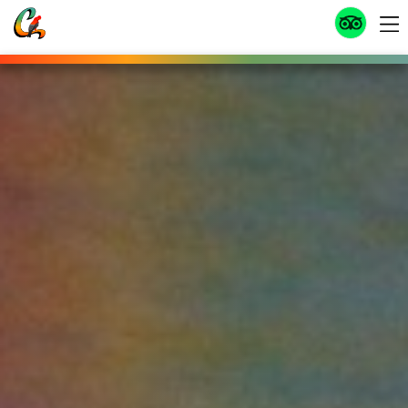
ITINERARIO
DÍA1 :
Llegada internacional a Quito
A su llegada al Aeropuerto Internacional de Quito nuestro
personal lo estará esperando para recibirlo y trasladarlo a su
hotel. Aquí recibirás un briefing del tour contratado, se te
entregarán los bonos para la prestación de todos los servicios
incluidos en el tour.
Alimentación:
Ninguna
DÍA2 :
Quito - Galápagos: Isla Isabela
DÍA3 :
Isla Isabela: Aventura en Los Túneles
DÍA4 :
Isla Isabela: Caminata al Volcán Sierra Negra
DÍA5 :