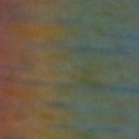
Isla Isabela: Kayak Tintoreras | Snorkel Concha Perla
DÍA6 :
Isla Isabela - Santa Cruz: Santuario de Tortugas
Gigantes
DÍA7 :
Isla Santa Cruz - Quito
DÍA8 :
Quito - Cusco
DÍA9 :
Cusco - Valle Sagrado - Machu Picchu Pueblo
DÍA10 :
Machu Picchu - Cusco
DÍA11 :
Cusco: Visita de la ciudad y ruinas aledañas
DÍA12 :
Cusco: Salida