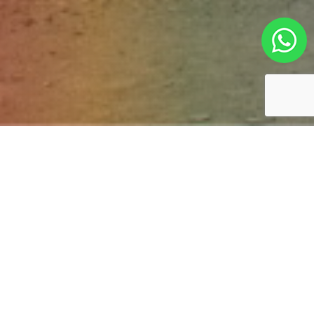
Términos y Condiciones
PRECIOS
Todos los precios están expresados en dólares americanos en base a
ocupación doble y son sujetos a cambio sin previo aviso.
ITINERARIO
Todos nuestros itinerarios han sido elaborados con gran cuidado pensando
en la mejor operación de su viaje, sin embargo, en algunos casos puede
ser necesario cambiar el orden de las excursiones, o la ruta indicada. Si