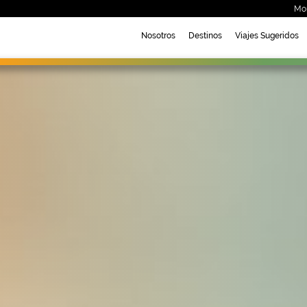
Mo
Nosotros
Destinos
Viajes Sugeridos