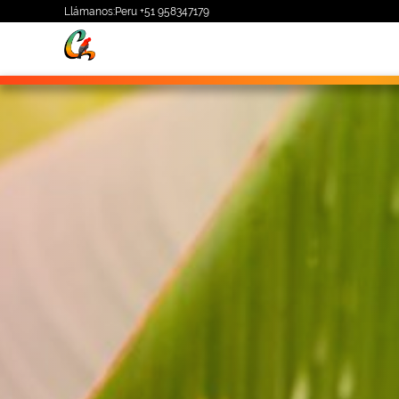
Llámanos:Peru
+51 958347179