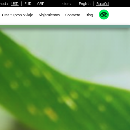
neda:
USD
EUR
GBP
Idioma:
English
Español
Crea tu propio viaje
Alojamientos
Contacto
Blog