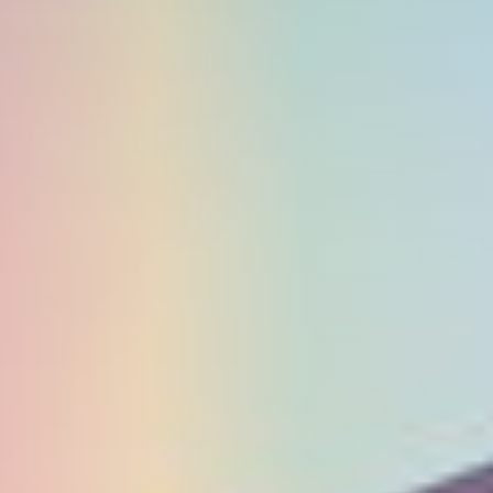
Las habitaciones cuentan con tres camas individuales, prima en ella un
criterio de elegancia en sus cobertores, cálidos pisos y muebles en madera
bambú, baño privado, TV con cable, te
...
Mas
Suite
USD 244
por habitación
RESERVAR
La Suite está equipada por una sala, jacuzzi y cama King, con una vista
impresionante de la naturaleza, baño privado, secador de pelo, Wifi, TV con
cable, teléfono y minibar.
...
Mas