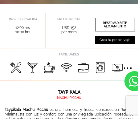
INGRESO / SALIDA
PRECIO INICIAL
RESERVAR ESTE
ALOJAMIENTO
12:00 hrs.
USD 152
10:00 hrs.
per room
Crea tu propio viaje
FACILIDADES
TAYPIKALA
MACHU PICCHU
Taypikala Machu Picchu
es una hermosa y fresca construcción Rustica
Minimalista con luz y confort, con una privilegiada ubicación, rodeada de
vida y naturaleza que invita a la reflexión y contemplación de la obra del
creador. Ubicado en
Machu Picchu
Pueblo.
Taypikala Machu Picchu
busca satisfacer las necesidades de nuestros
clientes, proporcionando una excelente atención, servicio de muy buena