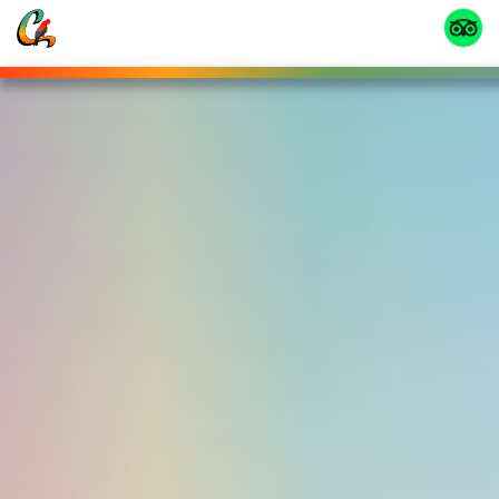
HABITACIONES
Habitación Estándar
USD 152
por habitación
RESERVAR
Las habitaciones cuentan con una cama Queen o dos camas dobles, prima
en ella un criterio de elegancia en sus cobertores, cálidos pisos y muebles
en madera bambú, baño privado, secado
...
Mas
Habitación Triple
USD 210
por habitación
RESERVAR