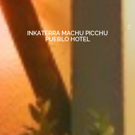
INKATERRA MACHU PICCHU
PUEBLO HOTEL