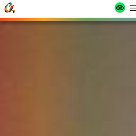
HABITACIONES
Habitación Estándar
USD 41
por habitación
RESERVAR
La habitación cuenta con una o dos camas doble con baño privado,
TV con cable, teléfono, escritorio, ventilador, toallas y Wi-Fi.
Deluxe Room
USD 55
por habitación
RESERVAR