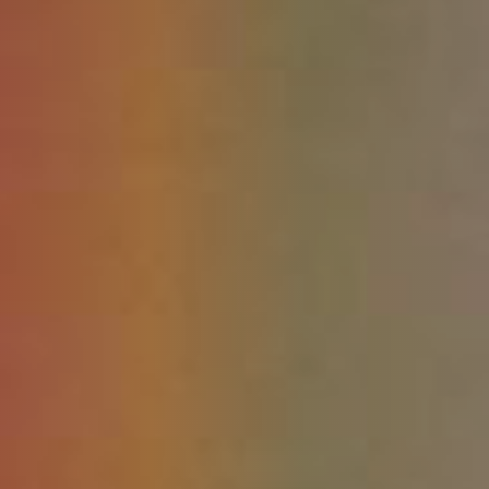
La habitación cuenta con una cama doble o dos camas individuales con
baño privado, una pequeña salita, TV con cable, teléfono, escritorio, aire
acondicionado, toallas y Wi-Fi.
...
Mas
Junior Suite
USD 74
por habitación
RESERVAR
La habitación cuenta con una cama Queen, baño privado con bañera
de hidromasajes, escritorio, TV con cable, minibar, teléfono, toallas y
Wi-Fi.