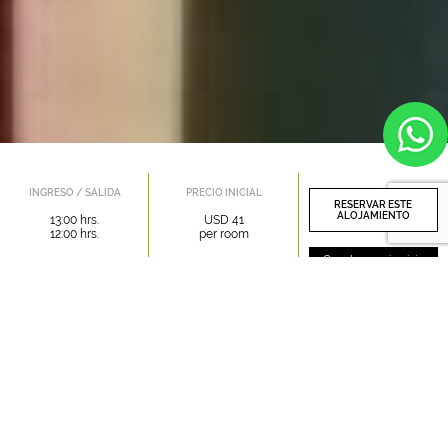
INGRESO / SALIDA
PRECIO INICIAL
RESERVAR ESTE
ALOJAMIENTO
13:00 hrs.
USD 41
12:00 hrs.
per room
Crea tu propio viaje
FACILIDADES
SOLEC BUSINESS HOTEL
CHICLAYO Y EL SEÑOR DE SIPÁN